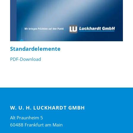
Standardelemente
PDF-Download
W. U. H. LUCKHARDT GMBH
Alt Praunheim 5
60488 Frankfurt am Main