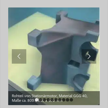
Rohteil von Stationärmotor, Material GGG 40,
Maße ca. 800 x 800 x 600 mm
1
2
3
4
5
6
7
8
9
10