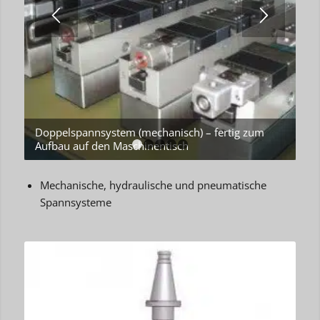
Doppelspannsystem (mechanisch) – fertig zum
Aufbau auf den Maschinentisch
1
2
3
4
5
Mechanische, hydraulische und pneumatische
Spannsysteme