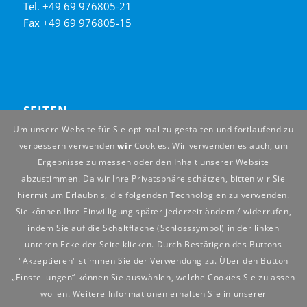
Tel. +49 69 976805-21
Fax +49 69 976805-15
SEITEN
Um unsere Website für Sie optimal zu gestalten und fortlaufend zu
Home
verbessern verwenden
wir
Cookies. Wir verwenden es auch, um
Leistungen
Ergebnisse zu messen oder den Inhalt unserer Website
Anwendungen
abzustimmen. Da wir Ihre Privatsphäre schätzen, bitten wir Sie
Spanntechnik
hiermit um Erlaubnis, die folgenden Technologien zu verwenden.
Unternehmen
Sie können Ihre Einwilligung später jederzeit ändern / widerrufen,
Kontakt
indem Sie auf die Schaltfläche (Schlosssymbol) in der linken
Impressum
unteren Ecke der Seite klicken. Durch Bestätigen des Buttons
Datenschutz
"Akzeptieren" stimmen Sie der Verwendung zu. Über den Button
„Einstellungen“ können Sie auswählen, welche Cookies Sie zulassen
wollen. Weitere Informationen erhalten Sie in unserer