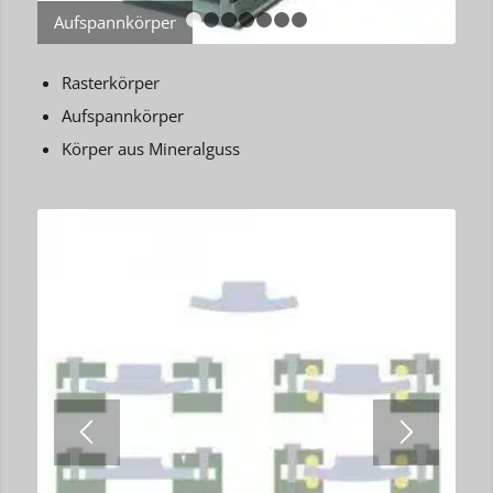
Aufspannkörper
1
2
3
4
5
6
7
Rasterkörper
Aufspannkörper
Körper aus Mineralguss